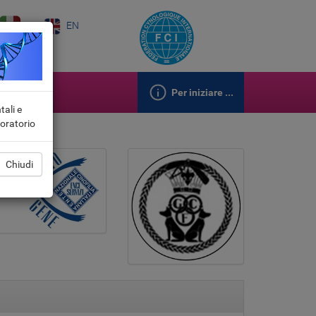
IT
EN
Per iniziare ...
tali e
aboratorio
Chiudi