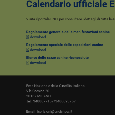
Calendario ufficiale 
Visita il portale ENCI per consultare i dettagli di tutte le 
Regolamento generale delle manifestazioni canine
download
Regolamento speciale delle esposizioni canine
download
Elenco delle razze canine riconosciute
download
Ente Nazionale della Cinofilia Italiana
V.le Corsica 20
20137 MILANO
Tel.:
3488677157/3488093757
Email:
iscrizioni@encishow.it