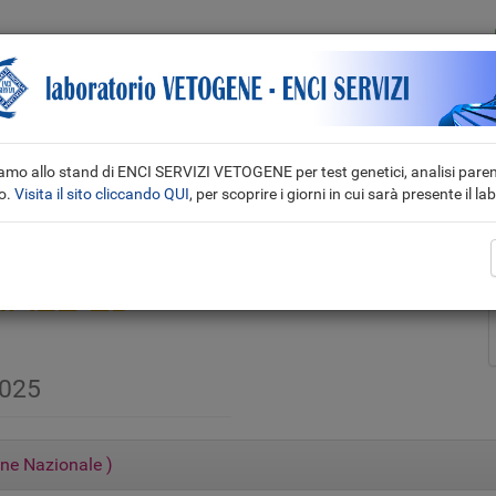
Vai a PROVE
aggruppamenti
Cataloghi
Risultati esposizioni
iamo allo stand di ENCI SERVIZI VETOGENE per test genetici, analisi paren
o.
Visita il sito cliccando QUI
, per scoprire i giorni in cui sarà presente il l
NALE ED
2025
one Nazionale
)