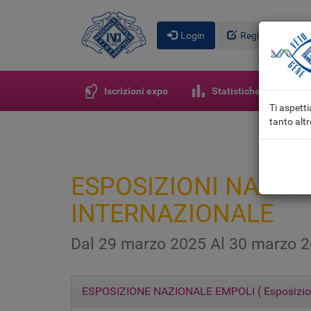
Login
Registrati
Iscrizioni expo
Statistiche e giurie r
Ti aspett
tanto altr
ESPOSIZIONI NAZIO
INTERNAZIONALE
Dal 29 marzo 2025 Al 30 marzo 
ESPOSIZIONE NAZIONALE EMPOLI
(
Esposizi