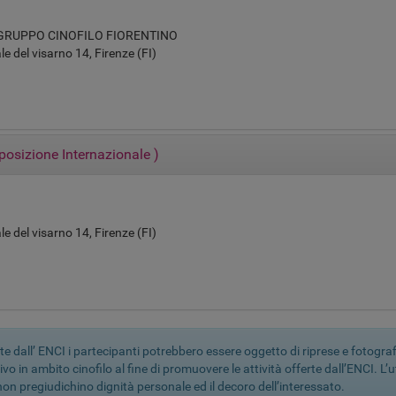
 GRUPPO CINOFILO FIORENTINO
e del visarno 14, Firenze (FI)
posizione Internazionale
)
e del visarno 14, Firenze (FI)
te dall’ ENCI i partecipanti potrebbero essere oggetto di riprese e fotogra
ivo in ambito cinofilo al fine di promuovere le attività offerte dall’ENCI. L’
 non pregiudichino dignità personale ed il decoro dell’interessato.