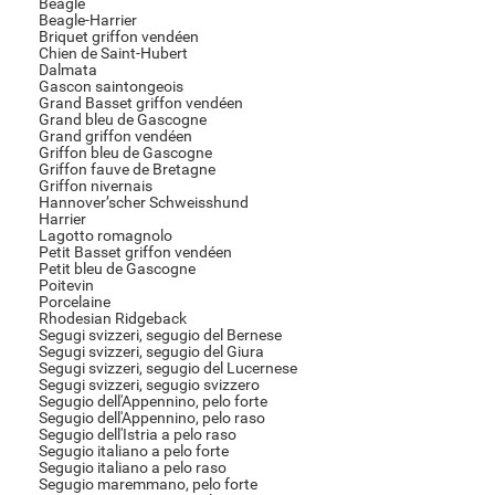
Beagle
Beagle-Harrier
Briquet griffon vendéen
Chien de Saint-Hubert
Dalmata
Gascon saintongeois
Grand Basset griffon vendéen
Grand bleu de Gascogne
Grand griffon vendéen
Griffon bleu de Gascogne
Griffon fauve de Bretagne
Griffon nivernais
Hannover’scher Schweisshund
Harrier
Lagotto romagnolo
Petit Basset griffon vendéen
Petit bleu de Gascogne
Poitevin
Porcelaine
Rhodesian Ridgeback
Segugi svizzeri, segugio del Bernese
Segugi svizzeri, segugio del Giura
Segugi svizzeri, segugio del Lucernese
Segugi svizzeri, segugio svizzero
Segugio dell'Appennino, pelo forte
Segugio dell'Appennino, pelo raso
Segugio dell'Istria a pelo raso
Segugio italiano a pelo forte
Segugio italiano a pelo raso
Segugio maremmano, pelo forte