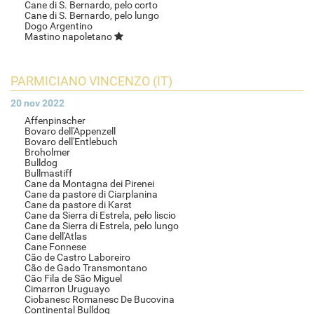
Cane di S. Bernardo, pelo corto
Cane di S. Bernardo, pelo lungo
Dogo Argentino
Mastino napoletano
PARMICIANO VINCENZO (IT)
20 nov 2022
Affenpinscher
Bovaro dell'Appenzell
Bovaro dell'Entlebuch
Broholmer
Bulldog
Bullmastiff
Cane da Montagna dei Pirenei
Cane da pastore di Ciarplanina
Cane da pastore di Karst
Cane da Sierra di Estrela, pelo liscio
Cane da Sierra di Estrela, pelo lungo
Cane dell'Atlas
Cane Fonnese
Cão de Castro Laboreiro
Cão de Gado Transmontano
Cão Fila de São Miguel
Cimarron Uruguayo
Ciobanesc Romanesc De Bucovina
Continental Bulldog