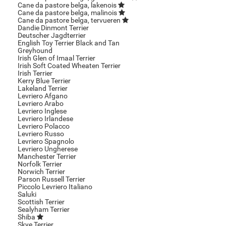
Cane da pastore belga, lakenois
Cane da pastore belga, malinois
Cane da pastore belga, tervueren
Dandie Dinmont Terrier
Deutscher Jagdterrier
English Toy Terrier Black and Tan
Greyhound
Irish Glen of Imaal Terrier
Irish Soft Coated Wheaten Terrier
Irish Terrier
Kerry Blue Terrier
Lakeland Terrier
Levriero Afgano
Levriero Arabo
Levriero Inglese
Levriero Irlandese
Levriero Polacco
Levriero Russo
Levriero Spagnolo
Levriero Ungherese
Manchester Terrier
Norfolk Terrier
Norwich Terrier
Parson Russell Terrier
Piccolo Levriero Italiano
Saluki
Scottish Terrier
Sealyham Terrier
Shiba
Skye Terrier