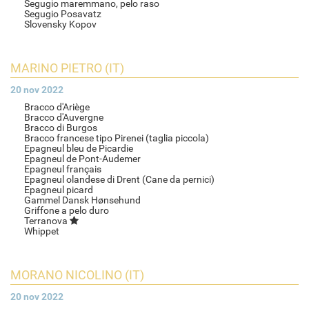
Segugio maremmano, pelo raso
Segugio Posavatz
Slovensky Kopov
MARINO PIETRO (IT)
20 nov 2022
Bracco d'Ariège
Bracco d'Auvergne
Bracco di Burgos
Bracco francese tipo Pirenei (taglia piccola)
Epagneul bleu de Picardie
Epagneul de Pont-Audemer
Epagneul français
Epagneul olandese di Drent (Cane da pernici)
Epagneul picard
Gammel Dansk Hønsehund
Griffone a pelo duro
Terranova
Whippet
MORANO NICOLINO (IT)
20 nov 2022