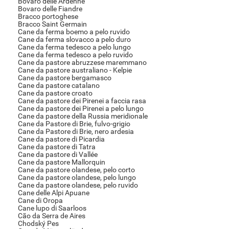
Bovaro delle Ardenne
Bovaro delle Fiandre
Bracco portoghese
Bracco Saint Germain
Cane da ferma boemo a pelo ruvido
Cane da ferma slovacco a pelo duro
Cane da ferma tedesco a pelo lungo
Cane da ferma tedesco a pelo ruvido
Cane da pastore abruzzese maremmano
Cane da pastore australiano - Kelpie
Cane da pastore bergamasco
Cane da pastore catalano
Cane da pastore croato
Cane da pastore dei Pirenei a faccia rasa
Cane da pastore dei Pirenei a pelo lungo
Cane da pastore della Russia meridionale
Cane da Pastore di Brie, fulvo-grigio
Cane da Pastore di Brie, nero ardesia
Cane da pastore di Picardia
Cane da pastore di Tatra
Cane da pastore di Vallée
Cane da pastore Mallorquin
Cane da pastore olandese, pelo corto
Cane da pastore olandese, pelo lungo
Cane da pastore olandese, pelo ruvido
Cane delle Alpi Apuane
Cane di Oropa
Cane lupo di Saarloos
Cão da Serra de Aires
Chodský Pes