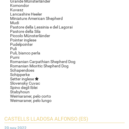
Grande Münsterländer
Komondor
Kuvasz
Lancashire Heeler
Miniature American Shepherd
Mudi
Pastore della Lessinia e del Lagorai
Pastore della Sila
Piccolo Münsterländer
Pointer inglese
Pudelpointer
Puli
Puli, bianco perla
Pumi
Romanian Carpathian Shepherd Dog
Romanian Mioritic Shepherd Dog
Schapendoes
Schipperke
Setter inglese
Slovensky Cuvac
Spino degli Iblei
Stabyhoun
Weimaraner, pelo corto
Weimaraner, pelo lungo
CASTELLS LLADOSA ALFONSO (ES)
20 nov 2022