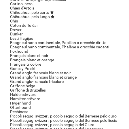
Carlino, nero
Chien d'Artois
Chihuahua, pelo corto
Chihuahua, pelo lungo
Chin
Coton de Tuléar
Drever
Dunker
Eesti Hagijas
Epagneul nano continentale, Papillon a orecchie diritte
Epagneul nano continentale, Phalène a orecchie cadenti
Foxhound
Français blanc et noir
Français blanc et orange
Français tricolore
Gonczy Polski
Grand anglo-français blanc et noir
Grand anglo-français blanc et orange
Grand anglo-français tricolore
Griffone belga
Griffone di Bruxelles
Haldenstøvare
Hamiltonstövare
Hygenhund
Otterhound
Pechinese
Piccoli segugi svizzeri, piccolo segugio del Bernese pelo duro
Piccoli segugi svizzeri, piccolo segugio del Bernese pelo liscio
Piccoli segugi svizzeri, piccolo segugio del Giura