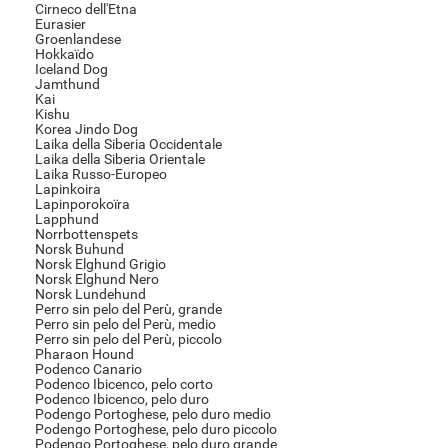
Cirneco dell'Etna
Eurasier
Groenlandese
Hokkaïdo
Iceland Dog
Jamthund
Kai
Kishu
Korea Jindo Dog
Laika della Siberia Occidentale
Laika della Siberia Orientale
Laika Russo-Europeo
Lapinkoira
Lapinporokoïra
Lapphund
Norrbottenspets
Norsk Buhund
Norsk Elghund Grigio
Norsk Elghund Nero
Norsk Lundehund
Perro sin pelo del Perù, grande
Perro sin pelo del Perù, medio
Perro sin pelo del Perù, piccolo
Pharaon Hound
Podenco Canario
Podenco Ibicenco, pelo corto
Podenco Ibicenco, pelo duro
Podengo Portoghese, pelo duro medio
Podengo Portoghese, pelo duro piccolo
Podengo Portoghese, pelo duro grande