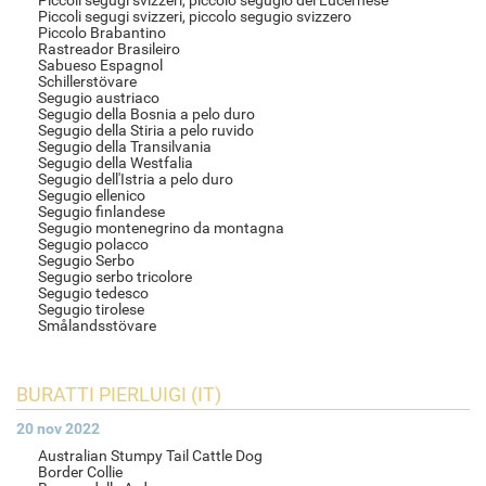
Piccoli segugi svizzeri, piccolo segugio del Lucernese
Piccoli segugi svizzeri, piccolo segugio svizzero
Piccolo Brabantino
Rastreador Brasileiro
Sabueso Espagnol
Schillerstövare
Segugio austriaco
Segugio della Bosnia a pelo duro
Segugio della Stiria a pelo ruvido
Segugio della Transilvania
Segugio della Westfalia
Segugio dell'Istria a pelo duro
Segugio ellenico
Segugio finlandese
Segugio montenegrino da montagna
Segugio polacco
Segugio Serbo
Segugio serbo tricolore
Segugio tedesco
Segugio tirolese
Smålandsstövare
BURATTI PIERLUIGI (IT)
20 nov 2022
Australian Stumpy Tail Cattle Dog
Border Collie