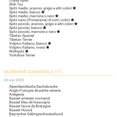
Lhasa Apso
Shih Tzu
Spitz medio, arancio, grigio e altri colori
Spitz medio, bianco
Spitz medio, marrone o nero
Spitz nano (Pomerania) di tutti i colori
Spitz piccolo, arancio, grigio e altri colori
Spitz piccolo, bianco
Spitz piccolo, marrone o nero
Tibetan Spaniel
Tibetan Terrier
Volpino Italiano, bianco
Volpino Italiano, rosso
Wolfspitz
Yorkshire Terrier
MAREMMI GIAMPAOLO (IT)
20 nov 2022
Alpenläendische Dachsbracke
Anglo-Français de petite vénerie
Ariégeois
Basset artésien normand
Basset bleu de Gascogne
Basset fauve de Bretagne
Basset Hound
Bayrischer Gebirgsschweisshund