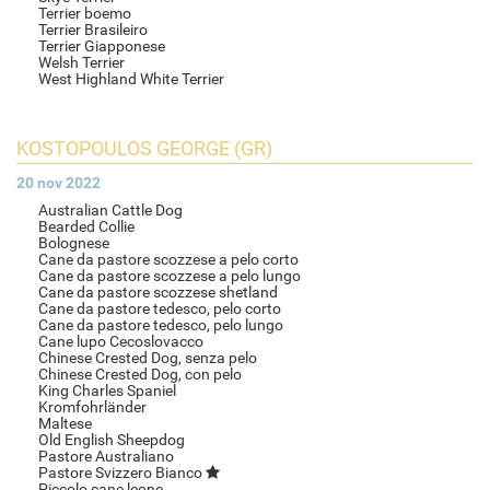
Terrier boemo
Terrier Brasileiro
Terrier Giapponese
Welsh Terrier
West Highland White Terrier
KOSTOPOULOS GEORGE (GR)
20 nov 2022
Australian Cattle Dog
Bearded Collie
Bolognese
Cane da pastore scozzese a pelo corto
Cane da pastore scozzese a pelo lungo
Cane da pastore scozzese shetland
Cane da pastore tedesco, pelo corto
Cane da pastore tedesco, pelo lungo
Cane lupo Cecoslovacco
Chinese Crested Dog, senza pelo
Chinese Crested Dog, con pelo
King Charles Spaniel
Kromfohrländer
Maltese
Old English Sheepdog
Pastore Australiano
Pastore Svizzero Bianco
Piccolo cane leone