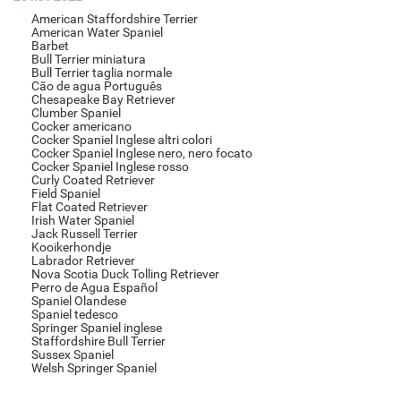
American Staffordshire Terrier
American Water Spaniel
Barbet
Bull Terrier miniatura
Bull Terrier taglia normale
Cão de agua Português
Chesapeake Bay Retriever
Clumber Spaniel
Cocker americano
Cocker Spaniel Inglese altri colori
Cocker Spaniel Inglese nero, nero focato
Cocker Spaniel Inglese rosso
Curly Coated Retriever
Field Spaniel
Flat Coated Retriever
Irish Water Spaniel
Jack Russell Terrier
Kooikerhondje
Labrador Retriever
Nova Scotia Duck Tolling Retriever
Perro de Agua Español
Spaniel Olandese
Spaniel tedesco
Springer Spaniel inglese
Staffordshire Bull Terrier
Sussex Spaniel
Welsh Springer Spaniel