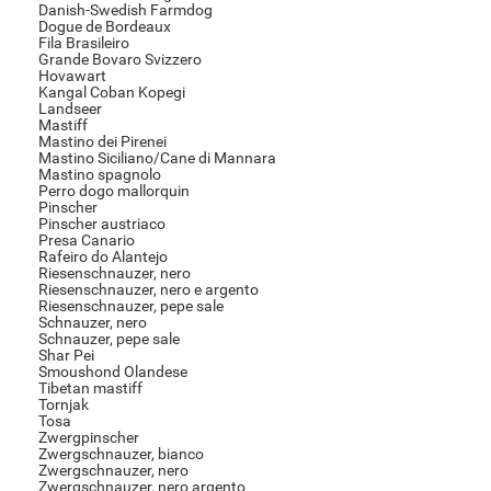
Danish-Swedish Farmdog
Dogue de Bordeaux
Fila Brasileiro
Grande Bovaro Svizzero
Hovawart
Kangal Coban Kopegi
Landseer
Mastiff
Mastino dei Pirenei
Mastino Siciliano/Cane di Mannara
Mastino spagnolo
Perro dogo mallorquin
Pinscher
Pinscher austriaco
Presa Canario
Rafeiro do Alantejo
Riesenschnauzer, nero
Riesenschnauzer, nero e argento
Riesenschnauzer, pepe sale
Schnauzer, nero
Schnauzer, pepe sale
Shar Pei
Smoushond Olandese
Tibetan mastiff
Tornjak
Tosa
Zwergpinscher
Zwergschnauzer, bianco
Zwergschnauzer, nero
Zwergschnauzer, nero argento