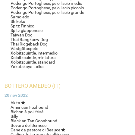
Podengo Portoghese, pelo liscio medio
Podengo Portoghese, pelo liscio piccolo
Podengo Portoghese, pelo liscio grande
Samoiedo
Shikoku
Spitz Finnico
Spitz giapponese
Taiwan Dog
Thai Bangkaew Dog
Thai Ridgeback Dog
Västgötaspets
Xoloitzcuintle, intermedio
Xoloitzcuintle, miniatura
Xoloitzcuintle, standard
Yakutskaya Laika
BOTTERO AMEDEO (IT)
20 nov 2022
Akita
American Foxhound
Bichon à poil frisé
Billy
Black an Tan Coonhound
Bovaro del Bernese
Cane da pastore di Beauce
Carlino, fulvo,argento,albicocca