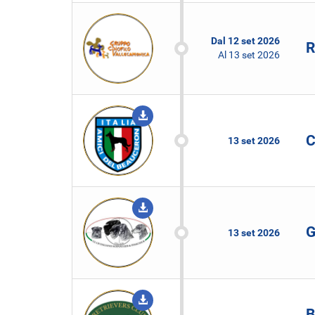
Dal
12 set 2026
R
Al
13 set 2026
C
13 set 2026
G
13 set 2026
B