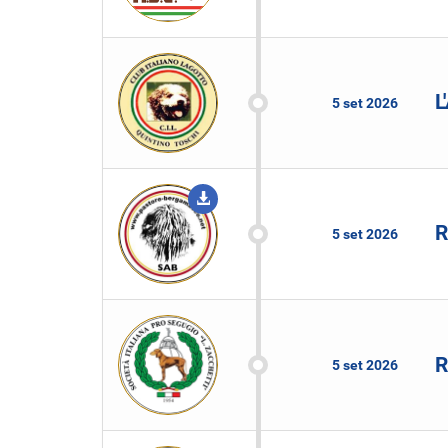
L
5 set 2026
R
5 set 2026
R
5 set 2026