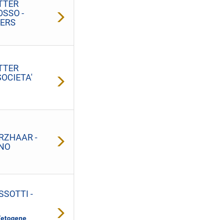
TTER
OSSO -
TERS
TTER
SOCIETA'
RZHAAR -
ANO
SOTTI -
Vetogene