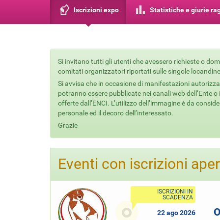
Iscrizioni expo
Statistiche e giurie r
Si invitano tutti gli utenti che avessero richieste o d
comitati organizzatori riportati sulle singole locandine
Si avvisa che in occasione di manifestazioni autorizzat
potranno essere pubblicate nei canali web dell’Ente o in
offerte dall’ENCI. L’utilizzo dell’immagine è da conside
personale ed il decoro dell’interessato.
Grazie
Eventi con iscrizioni ape
ISCRIZIONI IN
SCADENZA
O
22 ago 2026
Caricamento...