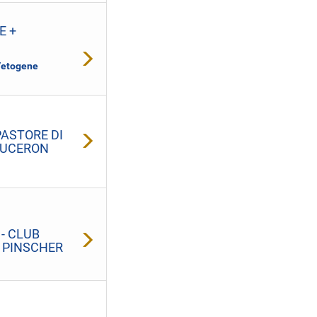
E +
Vetogene
ASTORE DI
EAUCERON
- CLUB
 PINSCHER
L