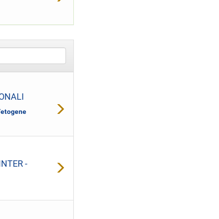
IONALI
Vetogene
NTER -