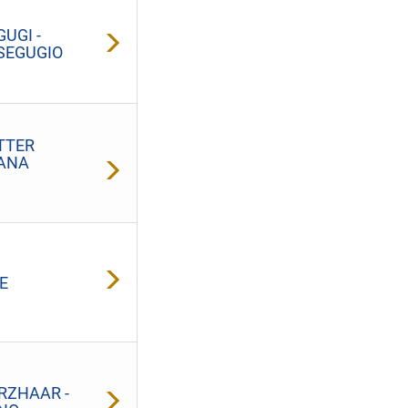
UGI -
 SEGUGIO
TTER
IANA
E
RZHAAR -