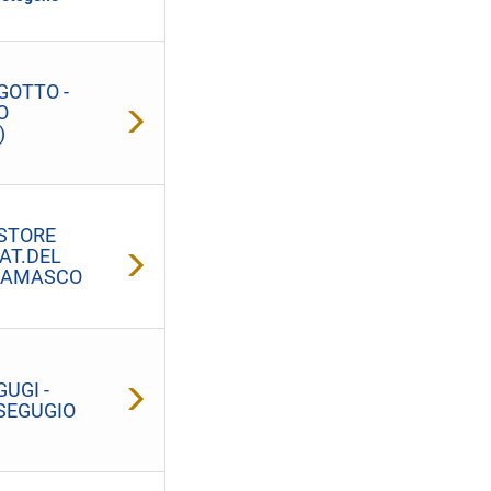
GOTTO -
O
)
STORE
AT.DEL
GAMASCO
UGI -
 SEGUGIO