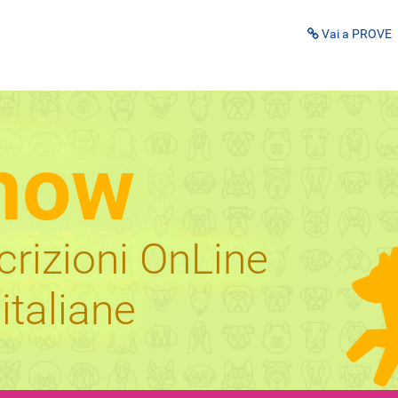
Vai a PROVE
how
scrizioni OnLine
italiane